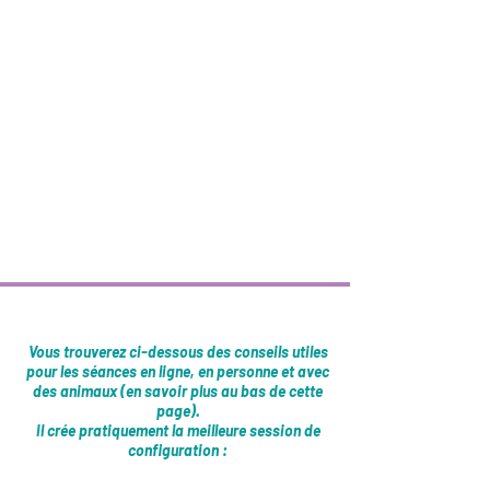
La session en ligne fonctionne aussi
profondément et aussi puissamment que le face
à face.
J'ai travaillé avec des clients à l'étranger au
cours des dernières années et à chaque fois, le
processus a été profondément significatif et de
grande envergure.
Cependant, il existe des différences pratiques
entre sortir de chez soi et venir s'asseoir dans
mon studio de thérapie.
Vous trouverez ci-dessous des conseils utiles
pour les séances en ligne, en personne et avec
des animaux (en savoir plus au bas de cette
page).
Il crée pratiquement la meilleure session de
configuration :