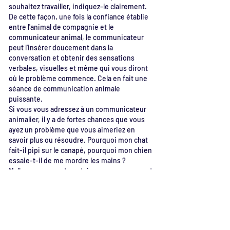
souhaitez travailler, indiquez-le clairement.
De cette façon, une fois la confiance établie
entre l'animal de compagnie et le
communicateur animal, le communicateur
peut l'insérer doucement dans la
conversation et obtenir des sensations
verbales, visuelles et même qui vous diront
où le problème commence. Cela en fait une
séance de communication animale
puissante.
Si vous vous adressez à un communicateur
animalier, il y a de fortes chances que vous
ayez un problème que vous aimeriez en
savoir plus ou résoudre. Pourquoi mon chat
fait-il pipi sur le canapé, pourquoi mon chien
essaie-t-il de me mordre les mains ?
Malheureusement, certaines personnes sont
très sceptiques et pensent qu'il vaut mieux
ne pas mentionner les problèmes à l'avance.
C'est une perte de temps. Pourquoi? Tout
d'abord, comprenez que ce que VOUS
considérez comme un problème n'est peut-