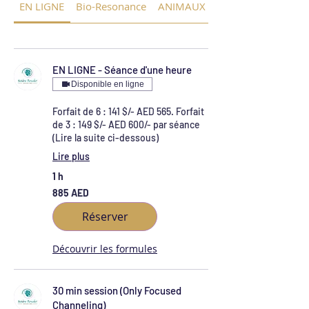
EN LIGNE
Bio-Resonance
ANIMAUX
EN LIGNE - Séance d'une heure
Disponible en ligne
Forfait de 6 : 141 $/- AED 565. Forfait
de 3 : 149 $/- AED 600/- par séance
(Lire la suite ci-dessous)
Lire plus
1 h
885
885 AED
dirhams
des
Émirats
Réserver
arabes
unis
Découvrir les formules
30 min session (Only Focused
Channeling)