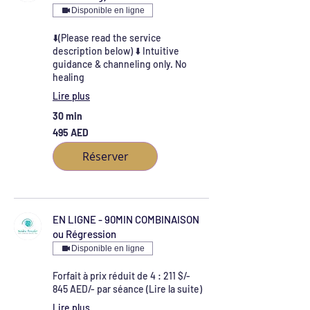
Disponible en ligne
⬇️(Please read the service
description below) ⬇️ Intuitive
guidance & channeling only. No
healing
Lire plus
30 min
495
495 AED
dirhams
des
Émirats
Réserver
arabes
unis
EN LIGNE - 90MIN COMBINAISON
ou Régression
Disponible en ligne
Forfait à prix réduit de 4 : 211 $/-
845 AED/- par séance (Lire la suite)
Lire plus