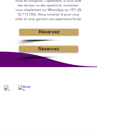
nous en occupons. Cependant, si vous avez
des doutes ou des questions, contactez-
nous simplement sur WhatsApp au
+971 (0)
52 713 7052
. Nous sommes là pour vous
aider et vous garantir une expérience fluide.
Réservez
Réservez
Prenez un moment et osez imaginer la vie de vos rêves : à quoi ressemble-
t-elle ?
Le coaching de vie spirituelle est l'outil pour vous y emmener, et au-delà.
Sans tenir compte de ce à quoi ressemble votre vie idéale, avec cette
méthode, vous maîtriserez les compétences psychologiques pour la
rendre RÉELLE... Pour créer la vie que vous désirez vraiment et la vie que
vous méritez.
Si vous avez une soif profonde et quotidienne de vivre
votre vie à votre guise... surmontez constamment vos propres limites...