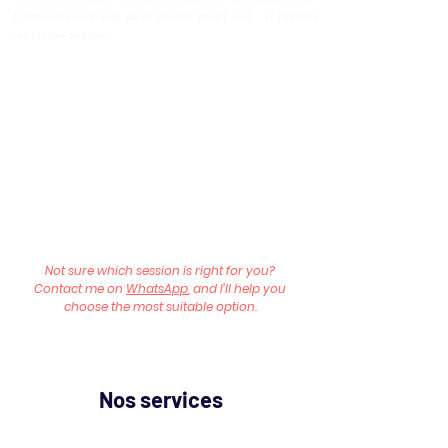
franchissez les barrières qui se dressent devant vous... et maximisez
votre propre potentiel...
En tant que coach de vie spirituelle, j'aide les clients à relever les défis, à
trouver un sens plus profond, à s'aligner sur la mission de leur âme, à
progresser vers leurs désirs et leurs rêves les plus sincères. voyages et
agir en tant que guide ou mentor pour leur voyage d'éveil.
Not sure which session is right for you?
Contact me on
WhatsApp
, and I’ll help you
choose the most suitable option.
Nos services