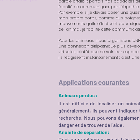
parole affaiblit parfois nos capacités 
faculté de communiquer par télépathie 
Par exemple, si je devais poser une qu
mon propre corps, comme aux poignets 
mouvements qu'ils effectuent pour signa
de l'animal, je facilite cette communicat
Pour les animaux, nous organisons UNI
une connexion télépathique plus développé
virtuelles, plutôt que de voir leur espa
ils réagissent instantanément : c’est un
Applications courantes
Animaux perdus :
Il est difficile de localiser un anim
généralement, ils peuvent indiquer 
recherche. Nous pouvons également t
danger et de trouver de l'aide.
Anxiété de séparation:
C'est un problème grave et très coura