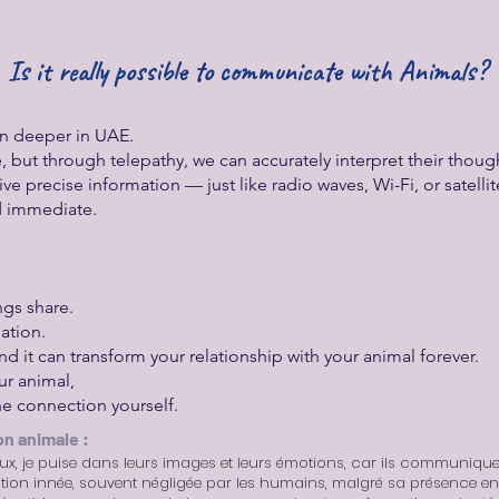
Is it really possible to communicate with Animals?
en deeper in UAE.
 but through telepathy, we can accurately interpret their thou
ive precise information — just like radio waves, Wi-Fi, or satel
nd immediate.
ngs share.
ation.
nd it can transform your relationship with your animal forever.
ur animal,
e connection yourself.
on animale :
, je puise dans leurs images et leurs émotions, car ils communiquen
ion innée, souvent négligée par les humains, malgré sa présence en