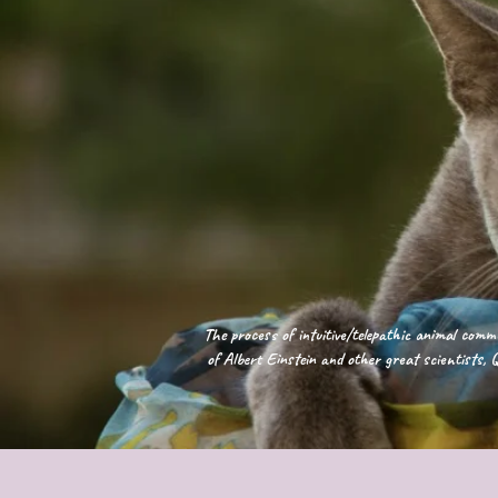
The process of intuitive/telepathic animal commu
of Albert Einstein and other great scientists, Q