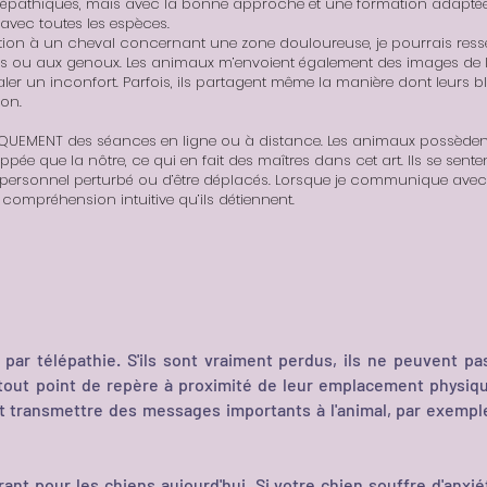
télépathiques, mais avec la bonne approche et une formation adaptée, 
avec toutes les espèces.
estion à un cheval concernant une zone douloureuse, je pourrais res
ou aux genoux. Les animaux m’envoient également des images de le
ler un inconfort. Parfois, ils partagent même la manière dont leurs b
ion.
QUEMENT des séances en ligne ou à distance. Les animaux possèdent 
e que la nôtre, ce qui en fait des maîtres dans cet art. Ils se senten
ce personnel perturbé ou d’être déplacés. Lorsque je communique avec e
e compréhension intuitive qu’ils détiennent.
al par télépathie. S'ils sont vraiment perdus, ils ne peuvent p
tout point de repère à proximité de leur emplacement physique
ransmettre des messages importants à l'animal, par exemple lu
nt pour les chiens aujourd'hui. Si votre chien souffre d'anxiét