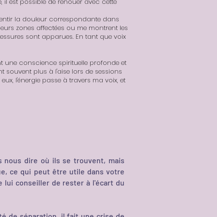
il est possible de renouer avec cette
sentir la douleur correspondante dans
urs zones affectées ou me montrent les
lessures sont apparues. En tant que voix
une conscience spirituelle profonde et
t souvent plus à l'aise lors de sessions
ux, l'énergie passe à travers ma voix, et
as nous dire où ils se trouvent, mais
, ce qui peut être utile dans votre
i conseiller de rester à l'écart du
é de séparation, il fait une crise de