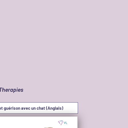
eTherapies
 guérison avec un chat (Anglais)