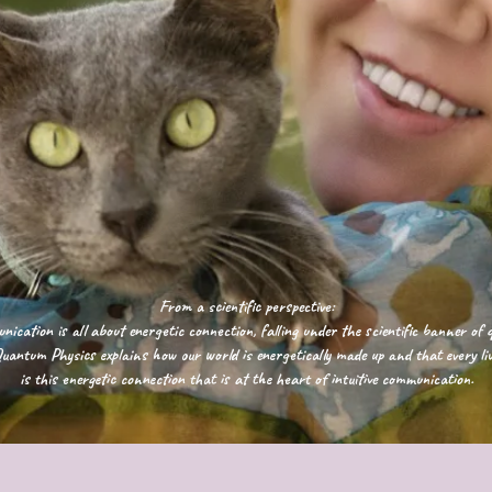
From a scientific perspective:
nication is all about energetic connection, falling under the scientific banner o
uantum Physics explains how our world is energetically made up and that every livi
is this energetic connection that is at the heart of intuitive communication.