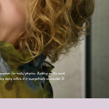
f quantum (or meta) physics. Building on the work
ng being within it is energetically connected. It