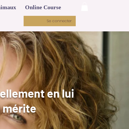
imaux
Online Course
Se connecter
ellement en lui
l mérite