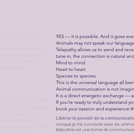
l communication in
YES — it is possible. And it goes ev
Animals may not speak our language,
, A long-time Dubai-
Telepathy allows us to send and rece
isperer who conducts
tune in, the connection is natural a
unication, energy
Mind to mind.
mote sessions
Heart to heart.
Species to species.
This is the universal language all bei
Animal communication is not imagin
It is a direct energetic exchange — a
 animal communication
If you’re ready to truly understand yo
 Poncelet: A long-time
book your session and experience th
mal whisperer and
Libérer le pouvoir de la communicati
 regular seminars,
Lorsque je me connecte avec les animaux
hic communication, and
télépathie est une forme de communicat
d in the local pet