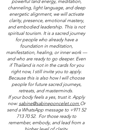
powerful land energy, meditation,
channeling, light language, and deep
energetic alignment, we will activate
clarity, presence, emotional mastery,
and embodied leadership. This is not
spiritual tourism. It is a sacred journey
for people who already have a
foundation in meditation,
manifestation, healing, or inner work —
and who are ready to go deeper.​ Even
if Thailand is not in the cards for you
right now, I still invite you to apply.
Because this is also how I will choose
people for future sacred journeys,
retreats, and masterminds.
If your body feels a yes, trust it. Apply
now:
sabine@sabineponcelet.com
Or
send a WhatsApp message to
+971 52
713 70 52
. For those ready to
remember, embody, and lead from a
higher level of clarity.