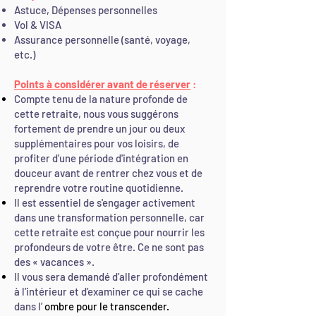
UNE SUPRISEEEEEE ne surprend plus Une
Astuce, Dépenses personnelles
journée 'visite privée '' Le meilleur de l'Est
Vol & VISA
de Bali ''
Assurance personnelle (santé, voyage,
etc.)
Points à considérer avant de réserver
:
Compte tenu de la nature profonde de
cette retraite, nous vous suggérons
fortement de prendre un jour ou deux
supplémentaires pour vos loisirs, de
profiter d'une période d'intégration en
douceur avant de rentrer chez vous et de
reprendre votre routine quotidienne.
Il est essentiel de s'engager activement
dans une transformation personnelle, car
cette retraite est conçue pour nourrir les
profondeurs de votre être. Ce ne sont pas
des « vacances ».
Il vous sera demandé d’aller profondément
à l’intérieur et d’examiner ce qui se cache
dans l’
ombre pour le transcender.