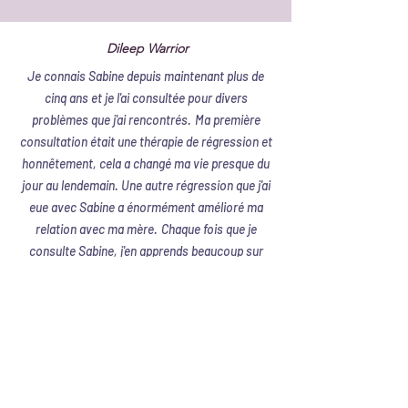
Dileep Warrior
Je connais Sabine depuis maintenant plus de
cinq ans et je l'ai consultée pour divers
problèmes que j'ai rencontrés.
Ma première
consultation était une thérapie de régression et
honnêtement, cela a changé ma vie presque du
jour au lendemain. Une autre régression que j'ai
eue avec Sabine a énormément amélioré ma
relation avec ma mère.
Chaque fois que je
consulte Sabine, j'en apprends beaucoup sur
moi-même et sur la situation dans laquelle je me
trouve à ce moment-là.
Elle est sincère,
attentionnée et directe et je recommande
Sabine en toute confiance.