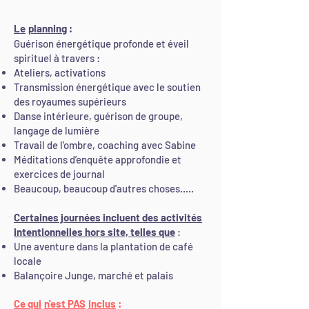
Le
planning
:
Guérison énergétique profonde et éveil
spirituel à travers :
Ateliers, activations
Transmission énergétique avec le soutien
des royaumes supérieurs
Danse intérieure, guérison de groupe,
langage de lumière
Travail de l'ombre, coaching
avec Sabine
Méditations d’enquête approfondie et
exercices de journal
Beaucoup, beaucoup d'autres choses.....
Certaines journées incluent des activités
intentionnelles hors site, telles que
:
Une aventure dans la plantation de café
locale
Balançoire Junge, marché et palais
d'Ubud, cascade et temples
Ce qui
n'est PAS
inclus
:
Une journée à la plage