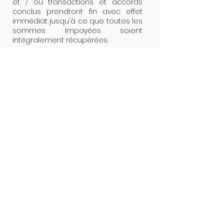
et / ou transactions et accords
conclus prendront fin avec effet
immédiat jusqu'à ce que toutes les
sommes impayées soient
intégralement récupérées.
Contactez-nous
S
abine Poncelet
- Optimizz LLC
accueille vos commentaires
concernant cette politique de
confidentialité. Si vous avez des
questions sur cette politique de
confidentialité et souhaitez plus
d'informations, veuillez nous
contacter par l'un des moyens
suivants pendant les heures
ouvrables du dimanche au jeudi.
Courriel:
info@sabinetherapies.com
Optimizz
LLC
Shams Media City - Bureau 10 -
niveau1
PO BOX 44228
Émirats Arabes Unis