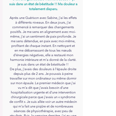
suis dans un état de béatitude !! Ma douleur a
totalement disparu.
Après une Guérison avec Sabine, j'ai les effets
à différents niveaux. En deux jours, j'ai
commencé à remarquer des changements
positifs. Je me sens en alignement avec moi-
même, j'ai un sentiment de paix profonde. Je
me sens détendue, en paix avec moi-même,
profitant de chaque instant. En nettoyant et
en me débarrassant de tous les nœuds
d'énergies négatives, elle a restauré mon
harmonie intérieure et m'a donné de la clarté.
je suis dans un état de béatitude !!
De plus, j'avais des douleurs à l'épaule droite
depuis plus de 2 ans. Je pouvais à peine
travailler sur mon ordinateur ou même dormir
sur mon épaule. Le premier médecin que j'ai
vu m'a dit que j'avais besoin d'une
hospitalisation urgente et d'une intervention
chirurgicale parce que j'avais un « syndrome
de conflit ». Je suis allée voir un autre médecin
qui m'a fait une piqûre et de nombreuses
séances de physiothérapie, avec peu de
résultats. Puis, la semaine dernière, j'ai eu une