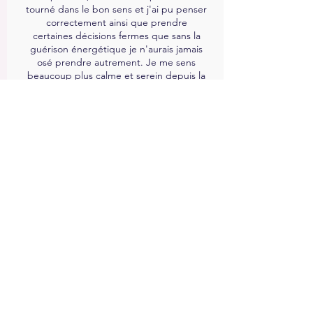
tourné dans le bon sens et j'ai pu penser
correctement ainsi que prendre
certaines décisions fermes que sans la
guérison énergétique je n'aurais jamais
osé prendre autrement. Je me sens
beaucoup plus calme et serein depuis la
guérison énergétique qui m'a aidé à
prendre ces décisions. J'ai continué mes
séances de guérison énergétique avec
Sabine et ma famille en a également
beaucoup bénéficié. Écrire une critique
ne justifiera pas ses efforts et ses
services ; Je recommande fortement de
la rencontrer au moins une fois et vous
découvrirez par vous-même. Merci
Sabine d'être là pour nous comme un
phare dans notre vie.