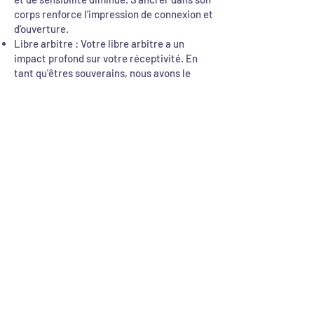
corps renforce l’impression de connexion et
d’ouverture.
Libre arbitre : Votre libre arbitre a un
impact profond sur votre réceptivité. En
tant qu'êtres souverains, nous avons le
pouvoir de prendre nos propres décisions.
Si nous choisissons de ne pas accorder
l'accès ou de garder nos portes intérieures
fermées, la personne qui prodigue des soins
ou une thérapie ne peut pas atteindre notre
être intérieur.
L'acceptation et le parcours : Accepter
l'acceptation est la clé pour vivre le
processus de guérison de la meilleure façon
possible. En nourrissant l’amour et
l’ouverture, vous pouvez débloquer des
expériences transformatrices au cours de
votre voyage.
Avec amour, Sabine