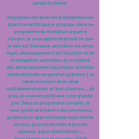
jamais le même.
Rejoignez-moi pour les programmes les
plus interactifs que je propose, dans ce
programme de formation à quatre
niveaux, je vous apprendrai tout ce que
je sais sur Starseed, activation du corps
léger, développement de l'intuition et de
la télépathie, activation du troisième
œil, développement psychique, intuition
médicale (scan corporel et guérison ), le
canal cosmique et le canal
multidimensionnel, et bien d'autres ... de
plus, je vous accueille avec une grande
joie. Dans ce programme complet, je
vous guiderai à travers des processus
guidés et un apprentissage expérientiel
où vous pourrez accéder à plus de
cadeaux, à plus d'activations ...
Il est temps que le nouveau VOUS