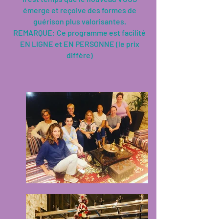
émerge et reçoive des formes de
guérison plus valorisantes.
REMARQUE: Ce programme est facilité
EN LIGNE et EN PERSONNE (le prix
diffère)