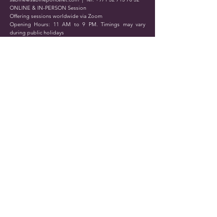
ONLINE & IN-PERSON Session
Offering sessions worldwide via Zoom
Opening Hours: 11 AM to 9 PM. Timings may vary
during public holidays
Submit