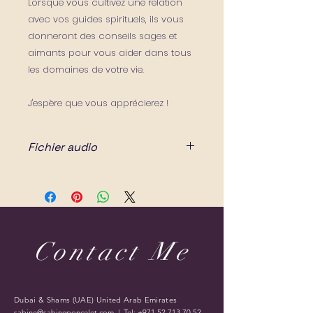
Lorsque vous cultivez une relation
avec vos guides spirituels, ils vous
donneront des conseils sages et
aimants pour vous aider dans tous
les domaines de votre vie.
J'espère que vous apprécierez !
Fichier audio
Cet enregistrement prend 14
minutes et 06 secondes à
écouter.
Contact Me
Dubai & Shams (UAE) United Arab Emirates
sabine@sabineponcelet.com
| Tel:
+971 52 713 70 52