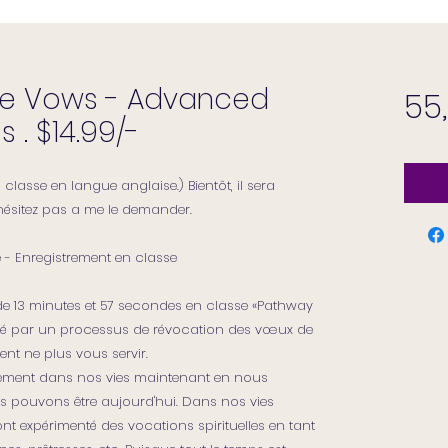
ife Vows - Advanced
55
 . $14.99/-
 classe en langue anglaise.) Bientôt, il sera
hésitez pas a me le demander.
 - Enregistrement en classe
e 13 minutes et 57 secondes en classe «Pathway
idé par un processus de révocation des vœux de
nt ne plus vous servir.
vement dans nos vies maintenant en nous
s pouvons être aujourd'hui. Dans nos vies
t expérimenté des vocations spirituelles en tant