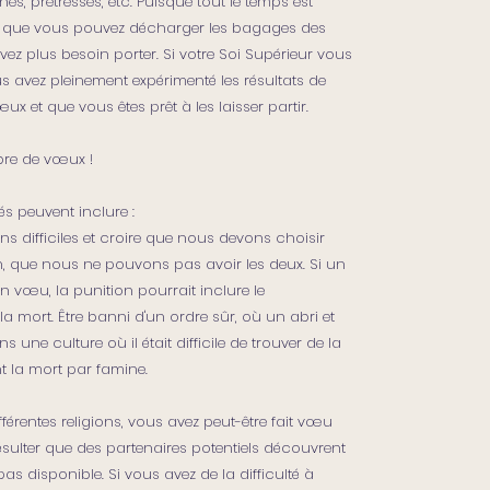
s, prêtresses, etc. Puisque tout le temps est
t que vous pouvez décharger les bagages des
ez plus besoin porter. Si votre Soi Supérieur vous
us avez pleinement expérimenté les résultats de
x et que vous êtes prêt à les laisser partir.
ibre de vœux !
 peuvent inclure :
ns difficiles et croire que nous devons choisir
on, que nous ne pouvons pas avoir les deux. Si un
n vœu, la punition pourrait inclure le
la mort. Être banni d'un ordre sûr, où un abri et
s une culture où il était difficile de trouver de la
nt la mort par famine.
érentes religions, vous avez peut-être fait vœu
ésulter que des partenaires potentiels découvrent
 disponible. Si vous avez de la difficulté à