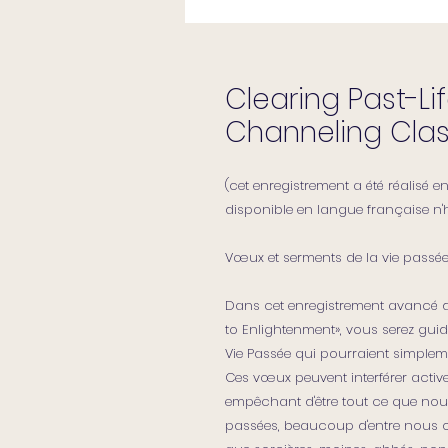
Clearing Past-L
Channeling Class
(cet enregistrement a été réalisé en
disponible en langue française n'
Vœux et serments de la vie passée
Dans cet enregistrement avancé d
to Enlightenment», vous serez gu
Vie Passée qui pourraient simpleme
Ces vœux peuvent interférer acti
empêchant d'être tout ce que nou
passées, beaucoup d'entre nous on