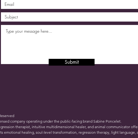
Submit
 Reserved
icensed company operating under the public-facing brand Sabine Poncelet.
gression therapist, intuitive multidimensional healer, and animal communicator offe
s emotional healing, soul-level transformation, regression therapy, light language,