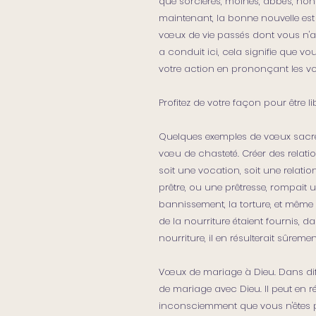
que sorcières, moines, abbés, nonne
maintenant, la bonne nouvelle es
vœux de vie passés dont vous n'av
a conduit ici, cela signifie que vo
votre action en prononçant les vœu
Profitez de votre façon pour être l
Quelques exemples de vœux sacrés
vœu de chasteté. Créer des relatio
soit une vocation, soit une relati
prêtre, ou une prêtresse, rompait u
bannissement, la torture, et même 
de la nourriture étaient fournis, dan
nourriture, il en résulterait sûreme
Vœux de mariage à Dieu. Dans diff
de mariage avec Dieu. Il peut en r
inconsciemment que vous n'êtes pas