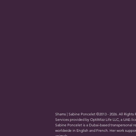
Shams | Sabine Poncelet ©2013 - 2026. All Rights
Services provided by OptiMizz Life LLC, a UAE-l
Sabine Poncelet is a Dubai-based transpersonal re
worldwide in English and French. Her work support
animals.