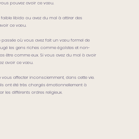
, vous pouvez avoir ce vœu.
faible libido ou avez du mal à attirer des
avoir ce vœu.
e passée où vous avez fait un vœu formel de
jugé les gens riches comme égoïstes et non-
 pas être comme eux. Si vous avez du mal à avoir
ez avoir ce vœu.
vous affecter inconsciemment, dans cette vie.
ils ont été très chargés émotionnellement à
 les différents ordres religieux.