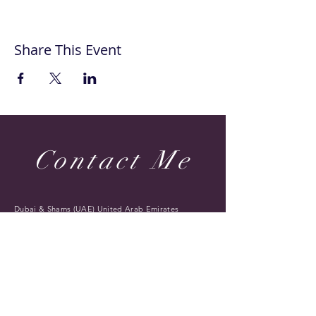
Share This Event
Contact Me
Dubai & Shams (UAE) United Arab Emirates
sabine@sabineponcelet.com
| Tel:
+971 52 713 70 52
ONLINE & IN-PERSON Session
Offering sessions worldwide via Zoom
Opening Hours: 11 AM to 9 PM. Timings may vary
during public holidays